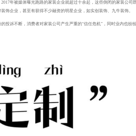
，2017年被媒体曝光跑路的家装企业就超过十余起，这些倒闭的家装公司
牌装饰企业，甚至有获得不少融资的明星企业，如实创装饰、九牛装饰。
的投诉不断，消费者对家装公司产生严重的“信任危机”，同时业内也纷