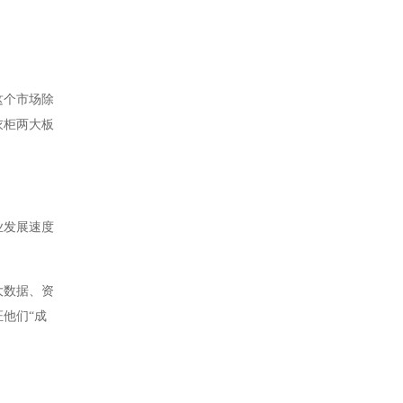
这个市场除
衣柜两大板
业发展速度
大数据、资
他们“成