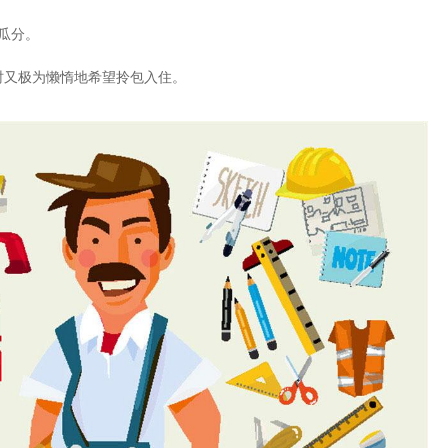
瓜分。
时又极为懒惰地希望拎包入住。