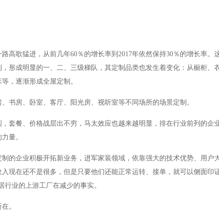
高歌猛进，从前几年60％的增长率到2017年依然保持30％的增长率。
制，形成明显的一、二、三级梯队，其定制品类也发生着变化：从橱柜、
床等，逐渐形成全屋定制。
房、书房、卧室、客厅、阳光房、视听室等不同场所的场景定制。
烈，套餐、价格战层出不穷，马太效应也越来越明显，排在行业前列的企
的力量。
定制的企业积极开拓新业务，进军家装领域，依靠强大的技术优势、用户
收入现在还不是很多，但是只要他们还能正常运转、接单，就可以侧面印证
居行业的上游工厂在减少的事实。
所在。