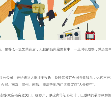
堪。在看似一派繁荣背后，无数的隐患藏匿其中，一旦时机成熟，就会集
饰武汉分公司）开始遭到大批业主投诉，反映其签订合同并收钱后，迟迟不
合肥、南京、温州、南昌、重庆等地的门店都突然“人去楼空”。
平台成都多家店铺突然关门。据客户、供应商等初步统计，已缴纳的装修款和