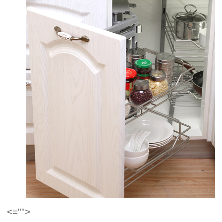
<="">